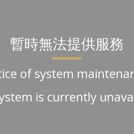
ip to main content
Skip to navigat
暫時無法提供服務
ice of system maintena
ystem is currently unava