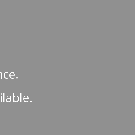
ion
nce.
ilable.