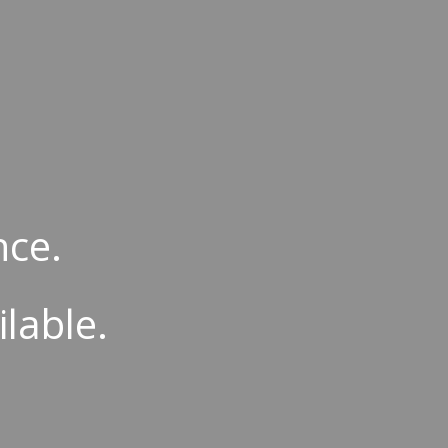
ion
nce.
ilable.