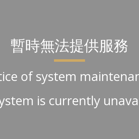
ip to main content
Skip to navigat
暫時無法提供服務
ice of system maintena
ystem is currently unava