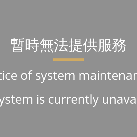
ip to main content
Skip to navigat
暫時無法提供服務
ice of system maintena
ystem is currently unava