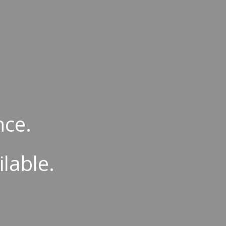
ion
nce.
ilable.