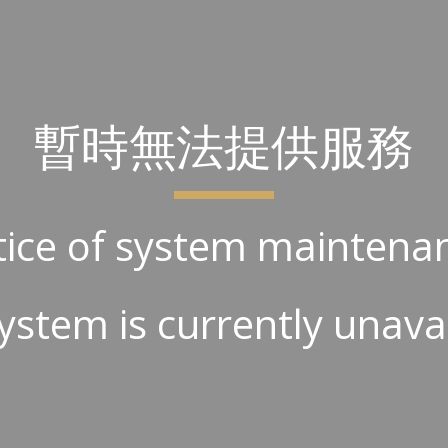
ip to main content
Skip to navigat
暫時無法提供服務
ice of system maintena
ystem is currently unava