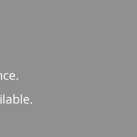
ion
nce.
ilable.