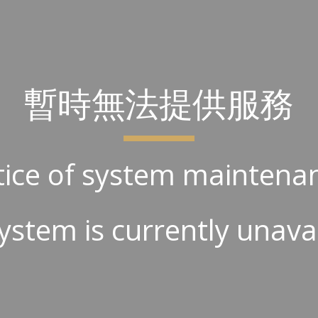
ip to main content
Skip to navigat
暫時無法提供服務
ice of system maintena
ystem is currently unava