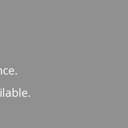
ion
nce.
ilable.