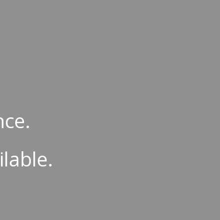
ion
nce.
ilable.