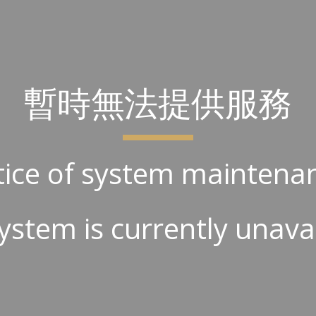
ip to main content
Skip to navigat
暫時無法提供服務
ice of system maintena
ystem is currently unava