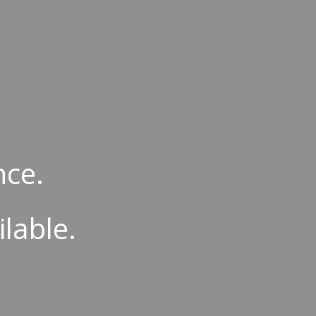
ion
nce.
ilable.