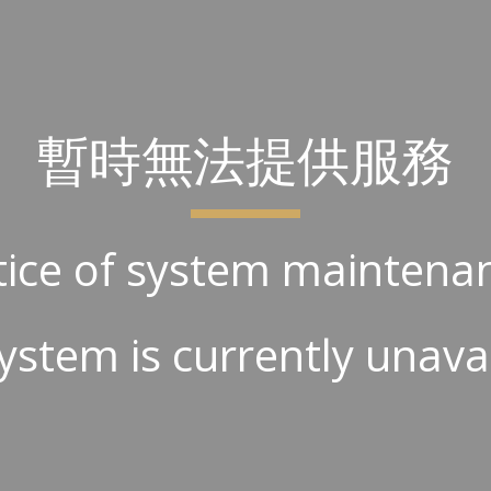
ip to main content
Skip to navigat
暫時無法提供服務
ice of system maintena
ystem is currently unava