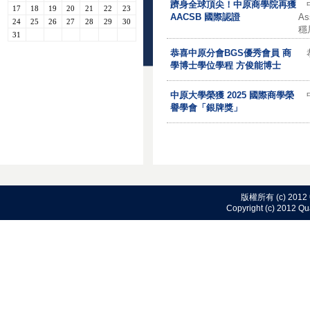
躋身全球頂尖！中原商學院再獲
17
18
19
20
21
22
23
AACSB 國際認證
As
24
25
26
27
28
29
30
穩
31
恭喜中原分會BGS優秀會員 商
學博士學位學程 方俊能博士
中原大學榮獲 2025 國際商學榮
譽學會「銀牌獎」
版權所有 (c) 2
C
opyright (c) 2012 Qu