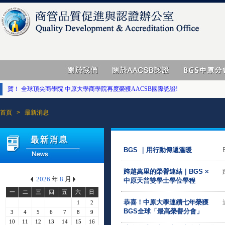
推動卓越：商學院獲得AACSB認證，BGS成就不容小覷
賀！ 全球頂尖商學院 中原大學商學院再度榮獲AACSB國際認證!
推動卓越：商學院獲得AACSB認證，BGS成就不容小覷
首頁
>
最新消息
賀！ 全球頂尖商學院 中原大學商學院再度榮獲AACSB國際認證!
BGS ｜用行動傳遞溫暖
跨越萬里的榮譽連結｜BGS ×
2026
年
8
月
中原天普雙學士學位學程
一
二
三
四
五
六
日
恭喜！中原大學連續七年榮獲
1
2
BGS全球「最高榮譽分會」
3
4
5
6
7
8
9
10
11
12
13
14
15
16